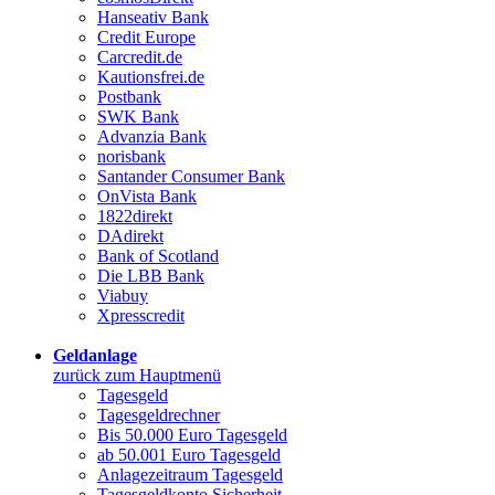
Hanseativ Bank
Credit Europe
Carcredit.de
Kautionsfrei.de
Postbank
SWK Bank
Advanzia Bank
norisbank
Santander Consumer Bank
OnVista Bank
1822direkt
DAdirekt
Bank of Scotland
Die LBB Bank
Viabuy
Xpresscredit
Geldanlage
zurück zum Hauptmenü
Tagesgeld
Tagesgeldrechner
Bis 50.000 Euro Tagesgeld
ab 50.001 Euro Tagesgeld
Anlagezeitraum Tagesgeld
Tagesgeldkonto Sicherheit