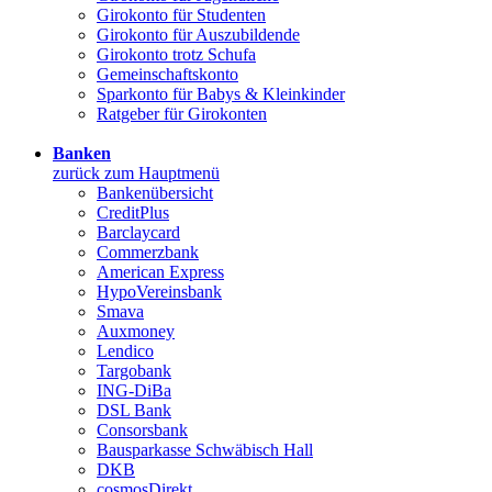
Girokonto für Studenten
Girokonto für Auszubildende
Girokonto trotz Schufa
Gemeinschaftskonto
Sparkonto für Babys & Kleinkinder
Ratgeber für Girokonten
Banken
zurück zum Hauptmenü
Bankenübersicht
CreditPlus
Barclaycard
Commerzbank
American Express
HypoVereinsbank
Smava
Auxmoney
Lendico
Targobank
ING-DiBa
DSL Bank
Consorsbank
Bausparkasse Schwäbisch Hall
DKB
cosmosDirekt