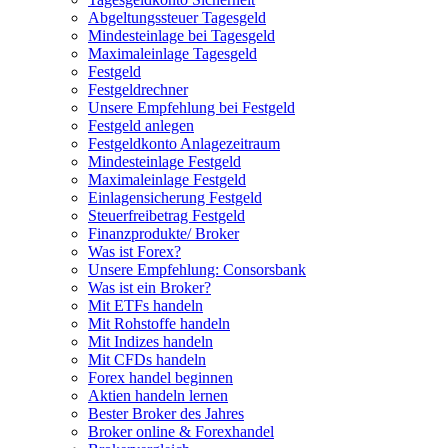
Abgeltungssteuer Tagesgeld
Mindesteinlage bei Tagesgeld
Maximaleinlage Tagesgeld
Festgeld
Festgeldrechner
Unsere Empfehlung bei Festgeld
Festgeld anlegen
Festgeldkonto Anlagezeitraum
Mindesteinlage Festgeld
Maximaleinlage Festgeld
Einlagensicherung Festgeld
Steuerfreibetrag Festgeld
Finanzprodukte/ Broker
Was ist Forex?
Unsere Empfehlung: Consorsbank
Was ist ein Broker?
Mit ETFs handeln
Mit Rohstoffe handeln
Mit Indizes handeln
Mit CFDs handeln
Forex handel beginnen
Aktien handeln lernen
Bester Broker des Jahres
Broker online & Forexhandel